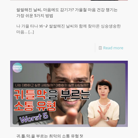
쌀쌀해진 날씨, 마음에도 감기가? 가을철 마음 건강 챙기는
가장 쉬운 5가지 방법
나 가을 타나 봐~♪ 쌀쌀해진 날씨와 함께 찾아온 싱숭생숭한
마음…
[…]
Read more
귀.틀.막.을 부르는 최악의 소통 유형 5!