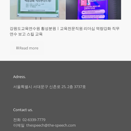
강원도교육연수원 횡성분원ㅣ교육전문직원 리더십 역량강화 직무
연수 보고 스킬 교육
Read more
Adress.
서울특별시 서대문구 신촌로 25, 2층 3737호
Contact us.
전화 02-6339-7779
이메일 thespeech@the-speech.com