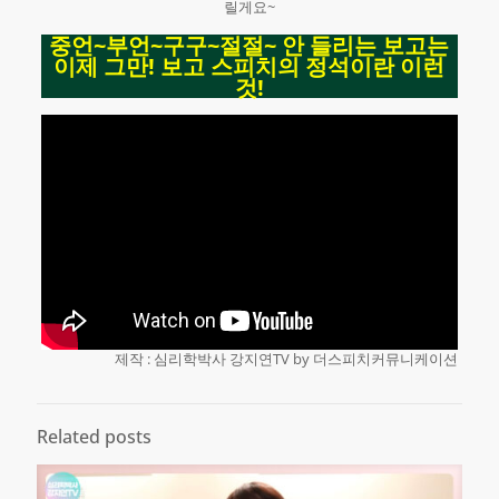
릴게요~
중언~부언~구구~절절~ 안 들리는 보고는
이제 그만! 보고 스피치의 정석이란 이런
것!
제작 : 심리학박사 강지연TV by 더스피치커뮤니케이션
Related posts