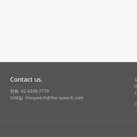
Contact us.
전화 02-6339-7779
이메일 thespeech@the-speech.com