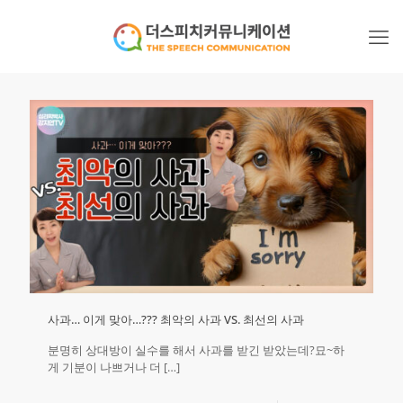
사과… 이게 맞아…??? 최악의 사과 VS. 최선의 사과
분명히 상대방이 실수를 해서 사과를 받긴 받았는데?묘~하
게 기분이 나쁘거나 더
[…]