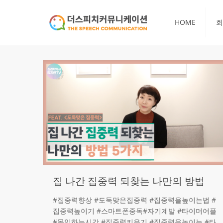
HOME
회
집 나간 집중력 되찾는 나만의 방법
#집중력향상 #도둑맞은집중력 #집중력을높이는법 #
집중력높이기 #스마트폰중독#자기계발 #타이머어플
#몰입하는시간 #집중력키우기 #집중력을높이는 #타