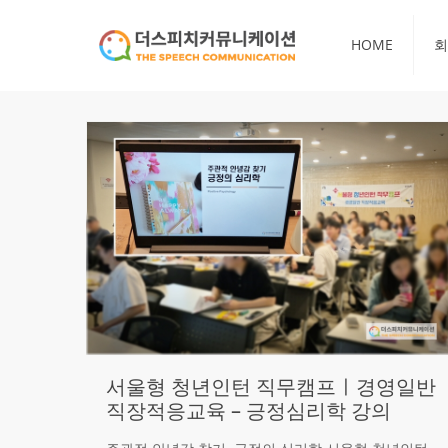
HOME
회
서울형 청년인턴 직무캠프ㅣ경영일반
직장적응교육 – 긍정심리학 강의