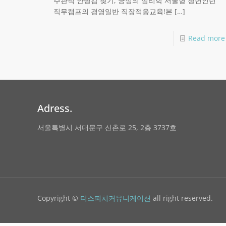
주관적 안녕감 찾기, 긍정의 심리학 서울형 청년인턴
직무캠프의 경영일반 직장적응교육!본
[…]
Read more
Adress.
서울특별시 서대문구 신촌로 25, 2층 3737호
Copyright ©
더스피치커뮤니케이션
all right reserved.