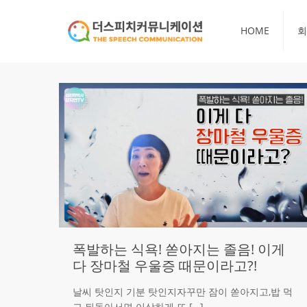
HOME
회
폭발하는 식욕! 쏟아지는 졸음! 이게
다 장마철 우울증 때문이라고?!
날씨 탓인지 기분 탓인지자꾸만 잠이 쏟아지고,밥 먹
고 뒤돌아서면 이상하게 또
[…]