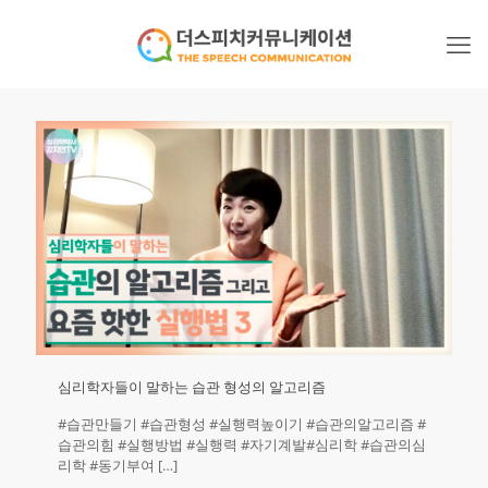
심리학자들이 말하는 습관 형성의 알고리즘
#습관만들기 #습관형성 #실행력높이기 #습관의알고리즘 #
습관의힘 #실행방법 #실행력 #자기계발#심리학 #습관의심
리학 #동기부여
[…]