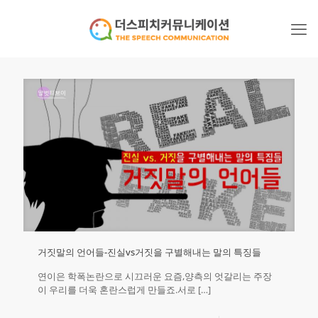
거짓말의 언어들-진실vs거짓을 구별해내는 말의 특징들
연이은 학폭논란으로 시끄러운 요즘,양측의 엇갈리는 주장
이 우리를 더욱 혼란스럽게 만들죠.서로
[…]