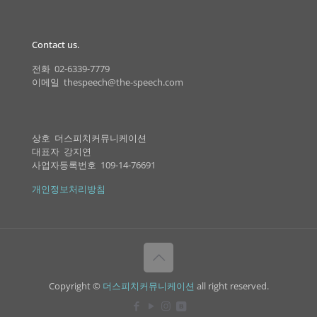
Contact us.
전화 02-6339-7779
이메일 thespeech@the-speech.com
상호 더스피치커뮤니케이션
대표자 강지연
사업자등록번호 109-14-76691
개인정보처리방침
Copyright ©
더스피치커뮤니케이션
all right reserved.