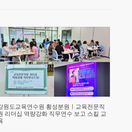
강원도교육연수원 횡성분원ㅣ교육전문직
원 리더십 역량강화 직무연수 보고 스킬 교
육