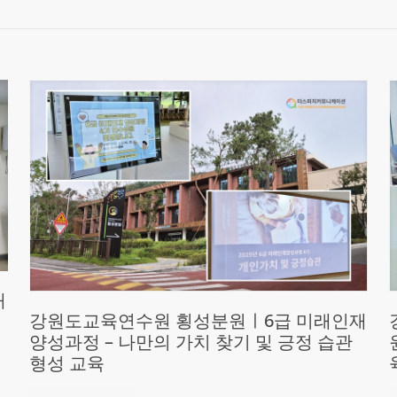
재
강원도교육연수원 횡성분원ㅣ6급 미래인재
양성과정 – 나만의 가치 찾기 및 긍정 습관
형성 교육