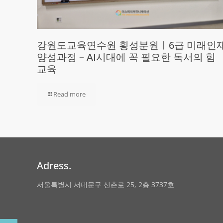
강원도교육연수원 횡성분원ㅣ6급 미래인
양성과정 – AI시대에 꼭 필요한 독서의 힘
교육
Read more
Adress.
서울특별시 서대문구 신촌로 25, 2층 3737호