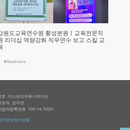
강원도교육연수원 횡성분원ㅣ교육전문직
원 리더십 역량강화 직무연수 보고 스킬 교
육
Read more
상호 더스피치커뮤니케이션
대표자 강지연
사업자등록번호 109-14-76691
개인정보처리방침