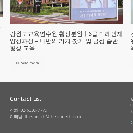
재
강원도교육연수원 횡성분원ㅣ6급 미래인재
양성과정 – 나만의 가치 찾기 및 긍정 습관
형성 교육
Read more
Contact us.
전화 02-6339-7779
이메일 thespeech@the-speech.com