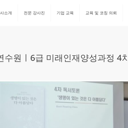
사소개
전문 강사진
기업 교육
교육 및 코칭 의뢰
수원ㅣ6급 미래인재양성과정 4차