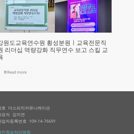
강원도교육연수원 횡성분원ㅣ교육전문직
원 리더십 역량강화 직무연수 보고 스킬 교
육
Read more
상호 더스피치커뮤니케이션
대표자 강지연
사업자등록번호 109-14-76691
개인정보처리방침