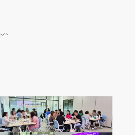
.
.^^