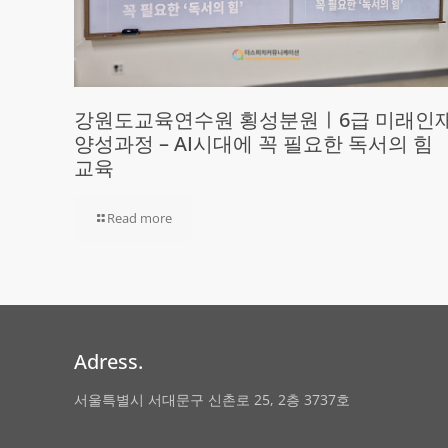
강원도교육연수원 횡성분원ㅣ6급 미래인
양성과정 – AI시대에 꼭 필요한 독서의 힘
교육
Read more
Adress.
서울특별시 서대문구 신촌로 25, 2층 3737호