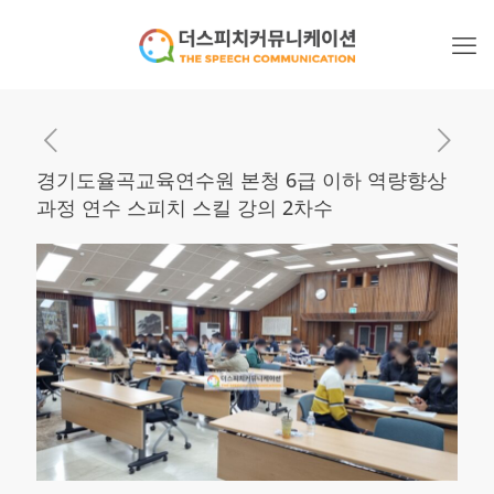
경기도율곡교육연수원 본청 6급 이하 역량향상
과정 연수 스피치 스킬 강의 2차수