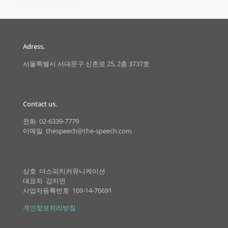
Adress.
서울특별시 서대문구 신촌로 25, 2층 3737호
Contact us.
전화 02-6339-7779
이메일 thespeech@the-speech.com
상호 더스피치커뮤니케이션
대표자 강지연
사업자등록번호 109-14-76691
개인정보처리방침