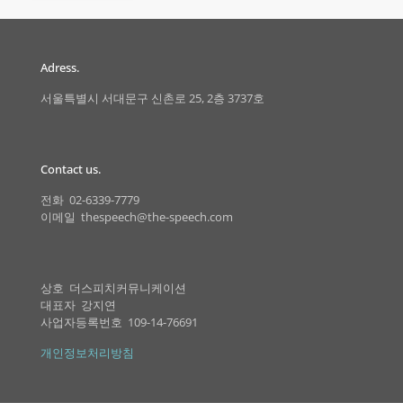
Adress.
서울특별시 서대문구 신촌로 25, 2층 3737호
Contact us.
전화 02-6339-7779
이메일 thespeech@the-speech.com
상호 더스피치커뮤니케이션
대표자 강지연
사업자등록번호 109-14-76691
개인정보처리방침