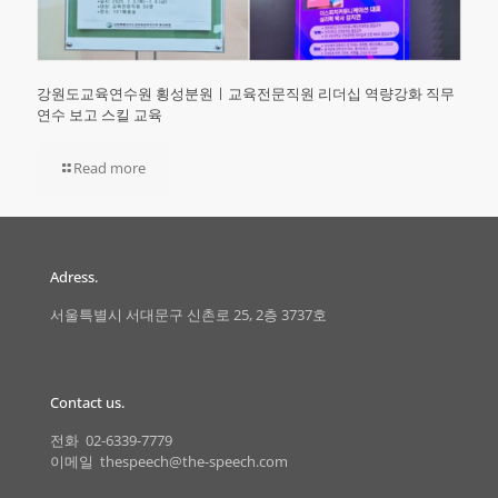
강원도교육연수원 횡성분원ㅣ교육전문직원 리더십 역량강화 직무
연수 보고 스킬 교육
Read more
Adress.
서울특별시 서대문구 신촌로 25, 2층 3737호
Contact us.
전화 02-6339-7779
이메일 thespeech@the-speech.com