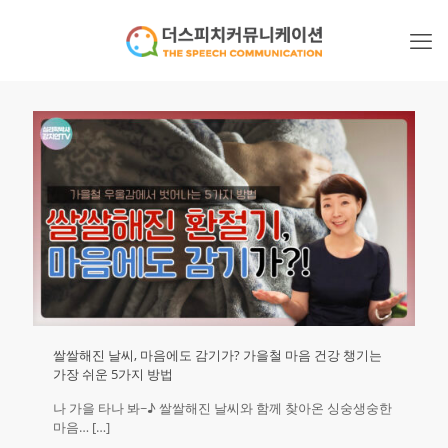
쌀쌀해진 날씨, 마음에도 감기가? 가을철 마음 건강 챙기는
가장 쉬운 5가지 방법
나 가을 타나 봐~♪ 쌀쌀해진 날씨와 함께 찾아온 싱숭생숭한
마음…
[…]