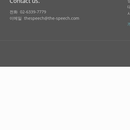
Contact us.
전화 02-6339-7779
이메일 thespeech@the-speech.com