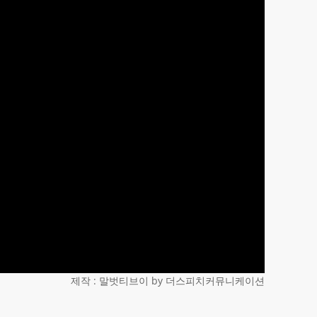
제작 : 말벗티브이 by 더스피치커뮤니케이션