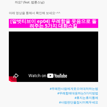
까요? (feat. 법륜스님)
아래 영상을 통해서 확인해 보세요~^^
[말벗티브이 ep04] 무례함을 웃음으로 돌
려주는 5가지 대화스킬
#무례한사람에게웃으며대처하는법
#무례함에대응하는5가지방법
#휴지는휴지통에
#사람판단을잠시미뤄두세요