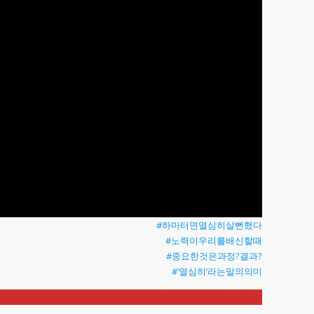
#하마터면열심히살뻔했다
#노력이우리를배신할때
#중요한것은과정?결과?
#’열심히’라는말의의미