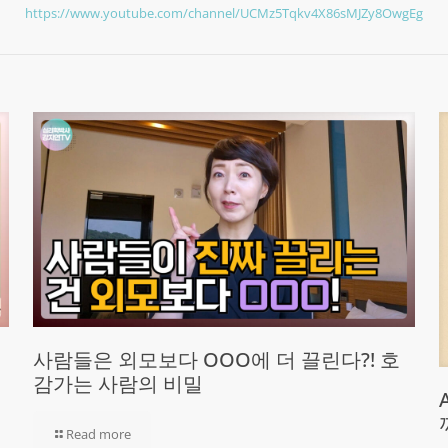
https://www.youtube.com/channel/UCMz5Tqkv4X86sMJZy8OwgEg
사람들은 외모보다 OOO에 더 끌린다?! 호
감가는 사람의 비밀
Read more