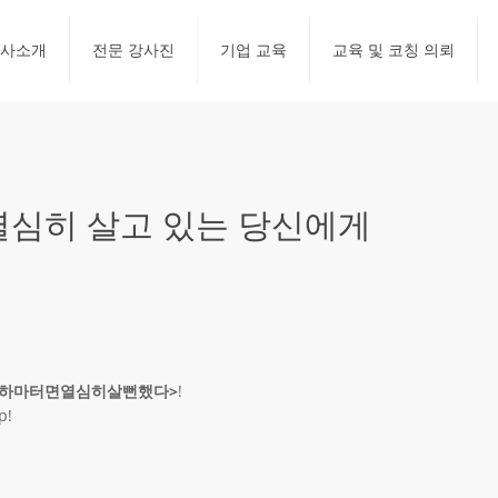
사소개
전문 강사진
기업 교육
교육 및 코칭 의뢰
 열심히 살고 있는 당신에게
<하마터면열심히살뻔했다>
!
p!