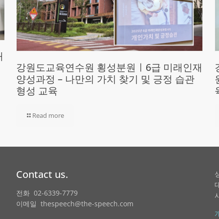
재
강원도교육연수원 횡성분원ㅣ6급 미래인재
양성과정 – 나만의 가치 찾기 및 긍정 습관
형성 교육
Read more
Contact us.
전화 02-6339-7779
이메일 thespeech@the-speech.com