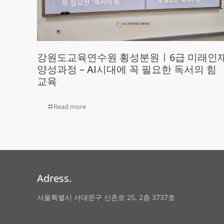
강원도교육연수원 횡성분원ㅣ6급 미래인
양성과정 – AI시대에 꼭 필요한 독서의 힘
교육
Read more
Adress.
서울특별시 서대문구 신촌로 25, 2층 3737호