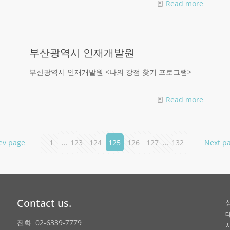
Read more
부산광역시 인재개발원
부산광역시 인재개발원 <나의 강점 찾기 프로그램>
Read more
ev page
1
...
123
124
125
126
127
...
132
Next p
Contact us.
전화 02-6339-7779