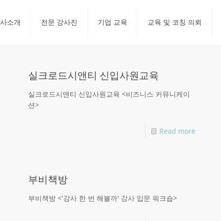
사소개
전문 강사진
기업 교육
교육 및 코칭 의뢰
실크로드시앤티 신입사원교육
실크로드시앤티 신입사원교육 <비즈니스 커뮤니케이
션>
Read more
부비책방
부비책방 <'강사 한 번 해볼까' 강사 입문 워크숍>