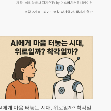
제작 : 심리학박사 강지연TV by 더스피치커뮤니케이션
※ 참고자료 : ‘라이프코칭’ 탁진국 저, 학지사 출판
AI에게 마음 터놓는 시대, 위로일까? 착각일