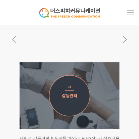
사회적 갈등이란 행위자들(개인/집단/조직) 간 상호작용