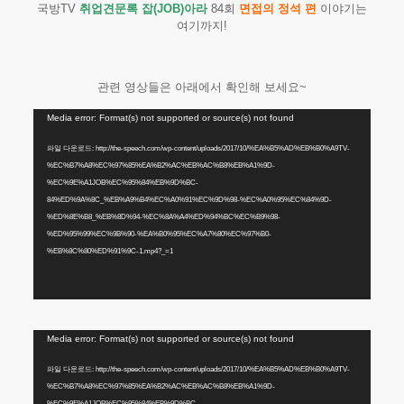
국방TV
취업견문록 잡(JOB)아라
84회
면접의 정석 편
이야기는
여기까지!
관련 영상들은 아래에서 확인해 보세요~
동
Media error: Format(s) not supported or source(s) not found
영
상
파일 다운로드: http://the-speech.com/wp-content/uploads/2017/10/%EA%B5%AD%EB%B0%A9TV-
플
%EC%B7%A8%EC%97%85%EA%B2%AC%EB%AC%B8%EB%A1%9D-
레
%EC%9E%A1JOB%EC%95%84%EB%9D%BC-
이
84%ED%9A%8C_%EB%A9%B4%EC%A0%91%EC%9D%98-%EC%A0%95%EC%84%9D-
어
%ED%8E%B8_%EB%8D%94-%EC%8A%A4%ED%94%BC%EC%B9%98-
%ED%95%99%EC%9B%90-%EA%B0%95%EC%A7%80%EC%97%B0-
%EB%8C%80%ED%91%9C-1.mp4?_=1
동
Media error: Format(s) not supported or source(s) not found
영
상
파일 다운로드: http://the-speech.com/wp-content/uploads/2017/10/%EA%B5%AD%EB%B0%A9TV-
플
%EC%B7%A8%EC%97%85%EA%B2%AC%EB%AC%B8%EB%A1%9D-
%EC%9E%A1JOB%EC%95%84%EB%9D%BC-