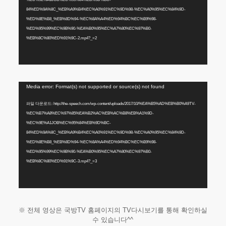
레
이
84%ED%9A%8C_%EB%A9%B4%EC%A0%91%EC%9D%98-%EC%A0%95%EC%84%9D-
어
%ED%8E%B8_%EB%8D%94-%EC%8A%A4%ED%94%BC%EC%B9%98-
%ED%95%99%EC%9B%90-%EA%B0%95%EC%A7%80%EC%97%B0-
%EB%8C%80%ED%91%9C-2.mp4?_=2
동
Media error: Format(s) not supported or source(s) not found
영
상
파일 다운로드: http://the-speech.com/wp-content/uploads/2017/10/%EA%B5%AD%EB%B0%A9TV-
플
%EC%B7%A8%EC%97%85%EA%B2%AC%EB%AC%B8%EB%A1%9D-
레
%EC%9E%A1JOB%EC%95%84%EB%9D%BC-
이
84%ED%9A%8C_%EB%A9%B4%EC%A0%91%EC%9D%98-%EC%A0%95%EC%84%9D-
어
%ED%8E%B8_%EB%8D%94-%EC%8A%A4%ED%94%BC%EC%B9%98-
%ED%95%99%EC%9B%90-%EA%B0%95%EC%A7%80%EC%97%B0-
%EB%8C%80%ED%91%9C-3.mp4?_=3
※ 전체 영상은 국방TV 홈페이지의 TV다시보기를 통해 확인하실
수 있습니다^^