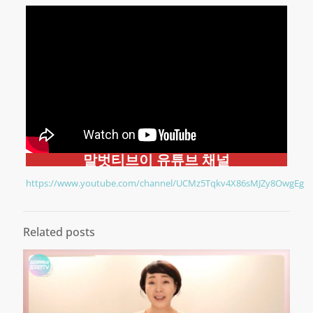
말벗티브이 유튜브 채널
https://www.youtube.com/channel/UCMz5Tqkv4X86sMJZy8OwgEg
Related posts