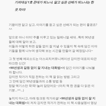
기피대상 1호 꼰대가 되느냐, 닮고 싶은 선배가 되느냐는 한
끗 차이!
기왕이면 닮고 싶고, 이야기를 듣고 싶은 선배가 되는 편이 좋겠죠?
^^
앞으로 아니 이미! 주를 이루고 있는 밀레니얼 세대 , 특히 90년생
들에 대해 알아 보고,
이들과 어떻게 하면 갈들 없이 잘 지낼 수 있을지 책 속에 담긴 이야
기들을 함께 나누며 생각해 보는 시간을 만들어 갈 예정입니다~
그 첫 번째 에피소드는 더스피치커뮤니케이션 강지연 대표의 따끈
따끄한 신간!
<90년생과 갈등 없이 잘 지내는 대화법>
에 담긴 이야기를 나눠볼
까 합니다.
강지연 작가가 직접 전하는 이 책 잘 읽는 방법 그리고
그 안에 담긴 90년생들과의 소통 방법 등
정말 액기스만 꾹!꾹! 눌러 담았어요~ (마치 책 한 권을 다 읽은 이
기분…^^…)
놓치지 마시고, 아래 링크된 ​작가피셜!
<90년생과 갈등 없이 잘 지
내는 대화법>
의 저자 강지연 작가가 전하는 이 책 사용설명서 영상