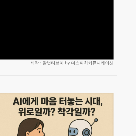
제작 : 말벗티브이 by 더스피치커뮤니케이션