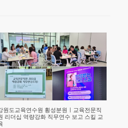
강원도교육연수원 횡성분원ㅣ교육전문직
원 리더십 역량강화 직무연수 보고 스킬 교
육