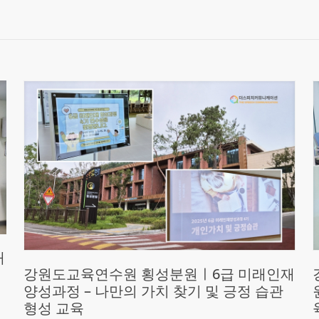
재
강원도교육연수원 횡성분원ㅣ6급 미래인재
양성과정 – 나만의 가치 찾기 및 긍정 습관
형성 교육