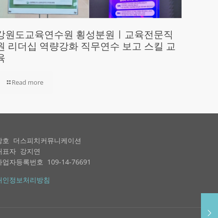
강원도교육연수원 횡성분원ㅣ교육전문직
원 리더십 역량강화 직무연수 보고 스킬 교
육
Read more
상호 더스피치커뮤니케이션
대표자 강지연
사업자등록번호 109-14-76691
개인정보처리방침