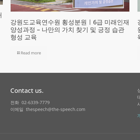
재
강원도교육연수원 횡성분원ㅣ6급 미래인재
양성과정 – 나만의 가치 찾기 및 긍정 습관
형성 교육
Read more
Contact us.
전화 02-6339-7779
이메일 thespeech@the-speech.com