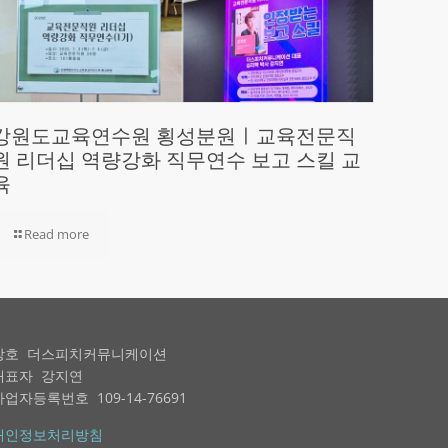
강원도교육연수원 횡성분원ㅣ교육전문직
원 리더십 역량강화 직무연수 보고 스킬 교
육
Read more
상호 더스피치커뮤니케이션
대표자 강지연
사업자등록번호 109-14-76691
개인정보처리방침