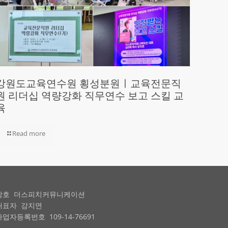
강원도교육연수원 횡성분원ㅣ교육전문직
원 리더십 역량강화 직무연수 보고 스킬 교
육
Read more
상호 더스피치커뮤니케이션
대표자 강지연
사업자등록번호 109-14-76691