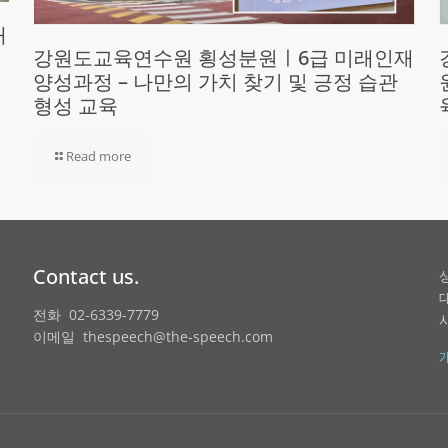
재
강원도교육연수원 횡성분원ㅣ6급 미래인재
양성과정 – 나만의 가치 찾기 및 긍정 습관
형성 교육
Read more
Contact us.
전화 02-6339-7779
이메일 thespeech@the-speech.com