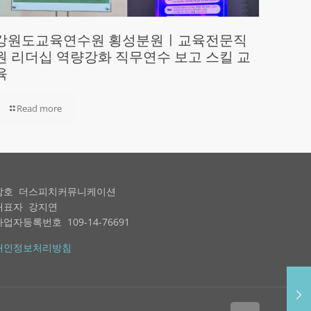
강원도교육연수원 횡성분원ㅣ교육전문직
원 리더십 역량강화 직무연수 보고 스킬 교
육
Read more
상호 더스피치커뮤니케이션
대표자 강지연
사업자등록번호 109-14-76691
개인정보처리방침