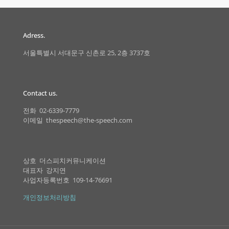
Adress.
서울특별시 서대문구 신촌로 25, 2층 3737호
Contact us.
전화 02-6339-7779
이메일 thespeech@the-speech.com
상호 더스피치커뮤니케이션
대표자 강지연
사업자등록번호 109-14-76691
개인정보처리방침