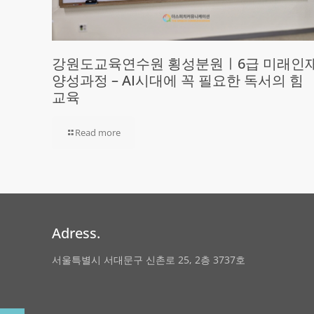
강원도교육연수원 횡성분원ㅣ6급 미래인
양성과정 – AI시대에 꼭 필요한 독서의 힘
교육
Read more
Adress.
서울특별시 서대문구 신촌로 25, 2층 3737호