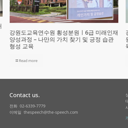
재
강원도교육연수원 횡성분원ㅣ6급 미래인재
양성과정 – 나만의 가치 찾기 및 긍정 습관
형성 교육
Read more
Contact us.
전화 02-6339-7779
이메일 thespeech@the-speech.com