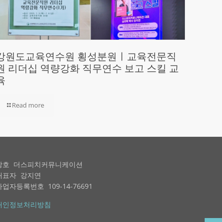
강원도교육연수원 횡성분원ㅣ교육전문직
원 리더십 역량강화 직무연수 보고 스킬 교
육
Read more
상호 더스피치커뮤니케이션
대표자 강지연
사업자등록번호 109-14-76691
개인정보처리방침