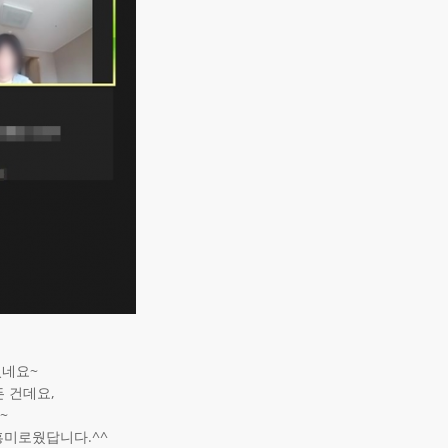
었네요~
 건데요,
~
흥미로웠답니다.^^