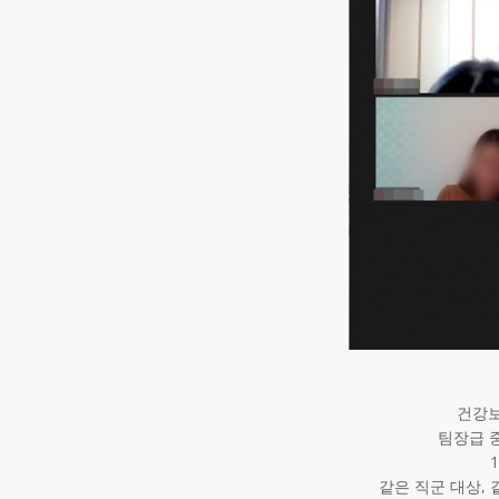
건강보
팀장급 
같은 직군 대상,