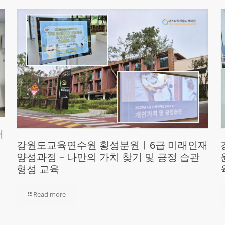
재
강원도교육연수원 횡성분원ㅣ6급 미래인재
양성과정 – 나만의 가치 찾기 및 긍정 습관
형성 교육
Read more