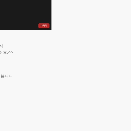
자
요.^^
라봅니다~