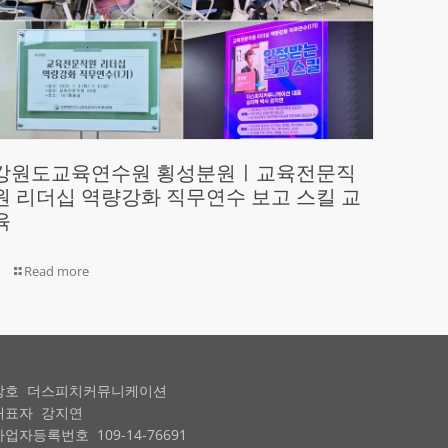
강원도교육연수원 횡성분원ㅣ교육전문직
원 리더십 역량강화 직무연수 보고 스킬 교
육
Read more
상호 더스피치커뮤니케이션
대표자 강지연
사업자등록번호 109-14-76691