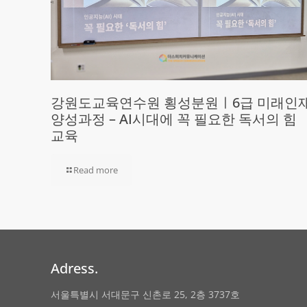
강원도교육연수원 횡성분원ㅣ6급 미래인
양성과정 – AI시대에 꼭 필요한 독서의 힘
교육
Read more
Adress.
서울특별시 서대문구 신촌로 25, 2층 3737호