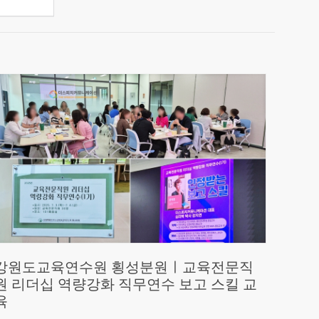
강원도교육연수원 횡성분원ㅣ교육전문직
원 리더십 역량강화 직무연수 보고 스킬 교
육