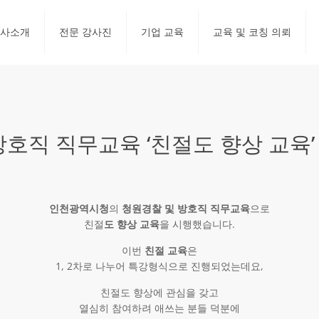
사소개
전문 강사진
기업 교육
교육 및 코칭 의뢰
호직 직무교육 ‘친절도 향상 교육’
인천광역시청
의
청원경찰 및 방호직 직무교육
으로
친절
도 향상 교육
을 시행했습니다.
이번
친절 교육
은
1, 2차로 나누어 특강형식으로 진행되었는데요,
친절도 향상에 관심을 갖고
열심히 참여하려 애쓰는 분들 덕분에