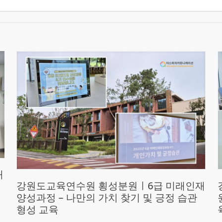
재
강원도교육연수원 횡성분원ㅣ6급 미래인재
양성과정 – 나만의 가치 찾기 및 긍정 습관
형성 교육