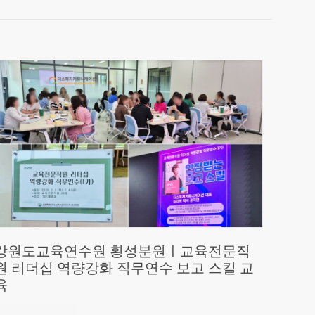
강원도교육연수원 횡성분원ㅣ교육전문직
원 리더십 역량강화 직무연수 보고 스킬 교
육