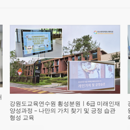
재
강원도교육연수원 횡성분원ㅣ6급 미래인재
양성과정 – 나만의 가치 찾기 및 긍정 습관
형성 교육