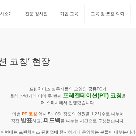
사소개
전문 강사진
기업 교육
교육 및 코칭 의뢰
션 코칭’ 현장
프랜차이즈 실무자들의 모임인
공유FC
가
프레젠테이션(PT) 코칭
올해 상반기에 이어 두 번째
을
더 스피치에서 진행했습니다.
이번
PT 코칭
역시 5~10명 정도의 인원을 1,2차수로 나누어
발표
피드백
직접
하고,
을 나누는 시간으로 구성했습니다.
이번에는 프랜차이즈 관련업에 종사하거나 운영하는 분들이 대부분이라