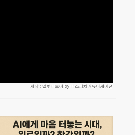
제작 : 말벗티브이 by 더스피치커뮤니케이션