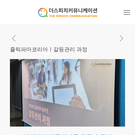
쥴릭파마코리아ㅣ갈등관리 과정