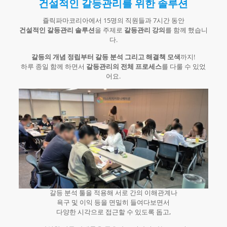
건설적인 갈등관리를 위한 솔루션
쥴릭파마코리아에서 15명의 직원들과 7시간 동안
건설적인 갈등관리 솔루션
을 주제로
갈등관리 강의
를 함께 했습니
다.​
갈등의 개념 정립부터 갈등 분석 그리고 해결책 모색
까지!
하루 종일 함께 하면서
갈등관리의 전체 프로세스
를 다룰 수 있었
어요.
​갈등 분석 툴을 적용해 서로 간의 이해관계나
욕구 및 이익 등을 면밀히 들여다보면서
다양한 시각으로 접근할 수 있도록 돕고,