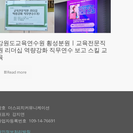
강원도교육연수원 횡성분원ㅣ교육전문직
원 리더십 역량강화 직무연수 보고 스킬 교
육
Read more
상호 더스피치커뮤니케이션
대표자 강지연
사업자등록번호 109-14-76691
개인정보처리방침