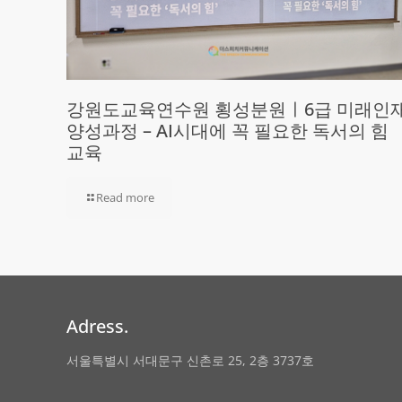
강원도교육연수원 횡성분원ㅣ6급 미래인
양성과정 – AI시대에 꼭 필요한 독서의 힘
교육
Read more
Adress.
서울특별시 서대문구 신촌로 25, 2층 3737호