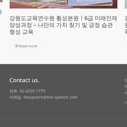
재
강원도교육연수원 횡성분원ㅣ6급 미래인재
양성과정 – 나만의 가치 찾기 및 긍정 습관
형성 교육
Read more
Contact us.
전화 02-6339-7779
이메일 thespeech@the-speech.com