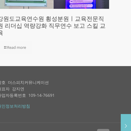
강원도교육연수원 횡성분원ㅣ교육전문직
원 리더십 역량강화 직무연수 보고 스킬 교
육
Read more
상호 더스피치커뮤니케이션
대표자 강지연
사업자등록번호 109-14-76691
개인정보처리방침