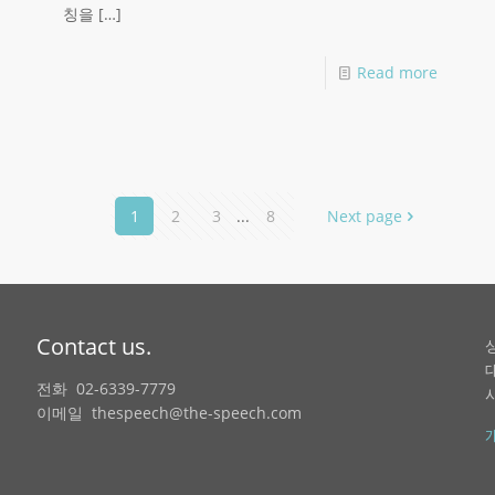
칭을
[…]
Read more
1
2
3
...
8
Next page
Contact us.
전화 02-6339-7779
이메일 thespeech@the-speech.com