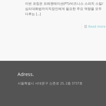
이번 코칭은 프레젠테이션(PT)/비즈니스 스피치 스킬/
심리대화법까지직장인에게 필요한 주요 역량을 모두
다루는
[…]
Read more
Adress.
서울특별시 서대문구 신촌로 25, 2층 3737호